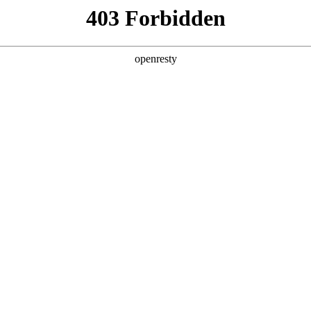
产品及服务
行业解决方案
合作伙伴
投资者关系
初一公里”的智能新范式