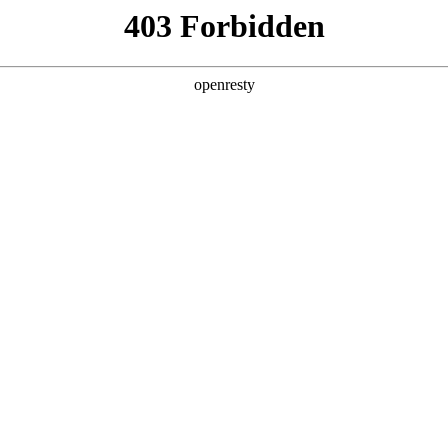
产品及服务
行业解决方案
合作伙伴
投资者关系
，涵盖各大垂直行业，覆
通过不断完善的产品服务体
、资金链与风控服务、伙
产业链的数字化转型。